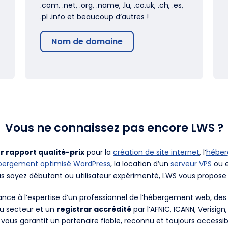
.com, .net, .org, .name, .lu, .co.uk, .ch, .es,
.pl .info et beaucoup d’autres !
Nom de domaine
Vous ne connaissez pas encore LWS ?
r rapport qualité-prix
pour la
création de site internet
, l’
hébe
bergement optimisé WordPress
, la location d’un
serveur VPS
ou e
us soyez débutant ou utilisateur expérimenté, LWS vous propose 
fiance à l’expertise d’un professionnel de l’hébergement web, d
du secteur et un
registrar accrédité
par l’AFNIC, ICANN, Verisign
 vous garantit un partenaire fiable, reconnu et toujours accessib